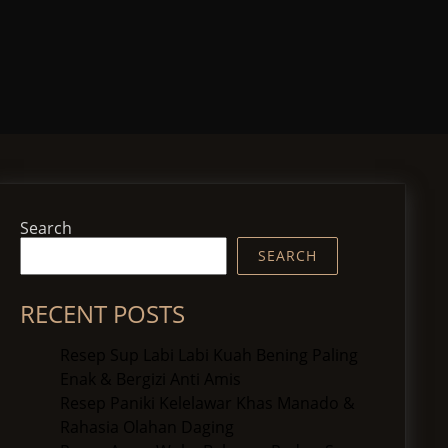
Search
SEARCH
RECENT POSTS
Resep Sup Labi Labi Kuah Bening Paling
Enak & Bergizi Anti Amis
Resep Paniki Kelelawar Khas Manado &
Rahasia Olahan Daging