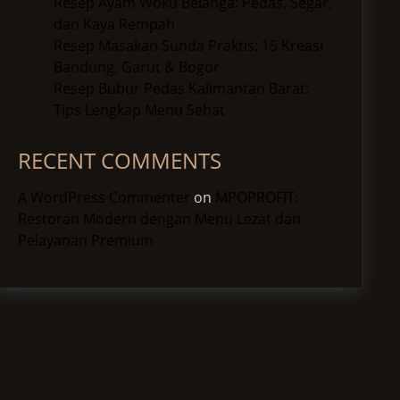
Resep Ayam Woku Belanga: Pedas, Segar,
dan Kaya Rempah
Resep Masakan Sunda Praktis: 15 Kreasi
Bandung, Garut & Bogor
Resep Bubur Pedas Kalimantan Barat:
Tips Lengkap Menu Sehat
RECENT COMMENTS
A WordPress Commenter
on
MPOPROFIT:
Restoran Modern dengan Menu Lezat dan
Pelayanan Premium