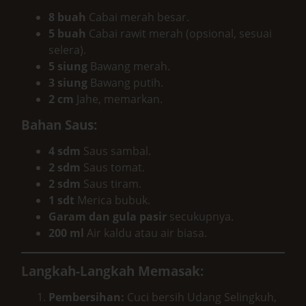
8 buah
Cabai merah besar.
5 buah
Cabai rawit merah (opsional, sesuai
selera).
5 siung
Bawang merah.
3 siung
Bawang putih.
2 cm
Jahe, memarkan.
Bahan Saus:
4 sdm
Saus sambal.
2 sdm
Saus tomat.
2 sdm
Saus tiram.
1 sdt
Merica bubuk.
Garam dan gula pasir
secukupnya.
200 ml
Air kaldu atau air biasa.
Langkah-Langkah Memasak:
Pembersihan:
Cuci bersih Udang Selingkuh,