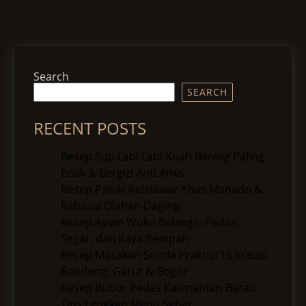
Search
SEARCH
RECENT POSTS
Resep Sup Labi Labi Kuah Bening Paling
Enak & Bergizi Anti Amis
Resep Paniki Kelelawar Khas Manado &
Rahasia Olahan Daging
Resep Ayam Woku Belanga: Pedas,
Segar, dan Kaya Rempah
Resep Masakan Sunda Praktis: 15 Kreasi
Bandung, Garut & Bogor
Resep Bubur Pedas Kalimantan Barat:
Tips Lengkap Menu Sehat