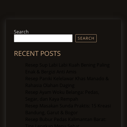
Search
SEARCH
RECENT POSTS
Resep Sup Labi Labi Kuah Bening Paling
Enak & Bergizi Anti Amis
Resep Paniki Kelelawar Khas Manado &
Rahasia Olahan Daging
Resep Ayam Woku Belanga: Pedas,
Segar, dan Kaya Rempah
Resep Masakan Sunda Praktis: 15 Kreasi
Bandung, Garut & Bogor
Resep Bubur Pedas Kalimantan Barat:
Tips Lengkap Menu Sehat