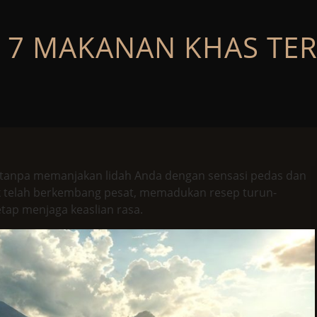
 7 MAKANAN KHAS TER
 tanpa memanjakan lidah Anda dengan sensasi pedas dan
ok telah berkembang pesat, memadukan resep turun-
ap menjaga keaslian rasa.