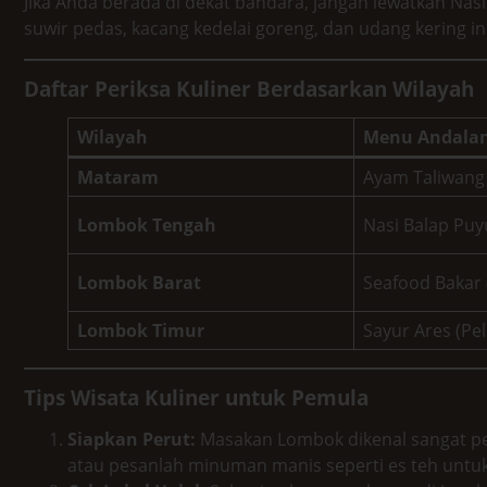
Jika Anda berada di dekat bandara, jangan lewatkan Nasi
suwir pedas, kacang kedelai goreng, dan udang kering ini
Daftar Periksa Kuliner Berdasarkan Wilayah
Wilayah
Menu Andala
Mataram
Ayam Taliwang
Lombok Tengah
Nasi Balap Pu
Lombok Barat
Seafood Bakar 
Lombok Timur
Sayur Ares (Pe
Tips Wisata Kuliner untuk Pemula
Siapkan Perut:
Masakan Lombok dikenal sangat peda
atau pesanlah minuman manis seperti es teh untu