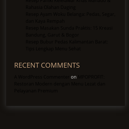
Resep Paniki Kelelawar Khas Manado &
Rahasia Olahan Daging
Resep Ayam Woku Belanga: Pedas, Segar,
dan Kaya Rempah
Resep Masakan Sunda Praktis: 15 Kreasi
Bandung, Garut & Bogor
Resep Bubur Pedas Kalimantan Barat:
Tips Lengkap Menu Sehat
RECENT COMMENTS
A WordPress Commenter
on
MPOPROFIT:
Restoran Modern dengan Menu Lezat dan
Pelayanan Premium