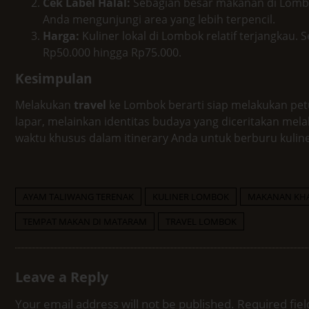
Cek Label Halal:
Sebagian besar makanan di Lombok
Anda mengunjungi area yang lebih terpencil.
Harga:
Kuliner lokal di Lombok relatif terjangkau.
Rp50.000 hingga Rp75.000.
Kesimpulan
Melakukan
travel
ke Lombok berarti siap melakukan pet
lapar, melainkan identitas budaya yang diceritakan mel
waktu khusus dalam itinerary Anda untuk berburu kuliner
AYAM TALIWANG TERENAK
KULINER LOMBOK
MAKANAN KH
TEMPAT MAKAN DI MATARAM
TRAVEL LOMBOK
Leave a Reply
Your email address will not be published.
Required fie