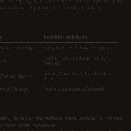
 Balap Puyung. Sajian sederhana berisi nasi putih, ayam
 adalah favorit para traveler untuk memulai hari.
n
Karakteristik Rasa
 & Sate Rembiga
Sangat Pedas & Kaya Rempah
Gurih, Pedas Sedang, Tekstur
yung
Renyah
Segar, Manis Laut, Bumbu Bakar
(Pantai Nipah)
Khas
lepah Pisang)
Gurih Bersantan & Autentik
s. Jika Anda tidak terbiasa, selalu sediakan air mineral
k menetralkan rasa pedas.