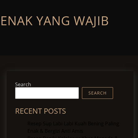
ENAK YANG WAJIB
Search
SEARCH
RECENT POSTS
Resep Sup Labi Labi Kuah Bening Paling
Enak & Bergizi Anti Amis