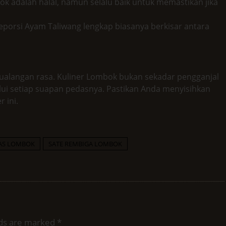
 adalah halal, namun selalu baik untuk memastikan jika
 Seporsi Ayam Taliwang lengkap biasanya berkisar antara
ualangan rasa. Kuliner Lombok bukan sekadar pengganjal
alui setiap suapan pedasnya. Pastikan Anda menyisihkan
 ini.
AS LOMBOK
SATE REMBIGA LOMBOK
lds are marked
*